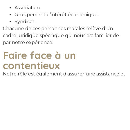
Association.
Groupement d’intérêt économique.
Syndicat.
Chacune de ces personnes morales relève d’un
cadre juridique spécifique qui nous est familier de
par notre expérience.
Faire face à un
contentieux
Notre rôle est également d’assurer une assistance et
une représentation de nos clients dans le cadre de
leur contentieux. Dans ce cadre, nous pouvons
rechercher une solution amiable, le cas échéant en
ayant recours à des procédures discrètes et
alternatives (médiation, conciliation, arbitrage). A
défaut d’accord, nous défendrons vos intérêts
devant toutes les juridictions compétentes, qu’il
s’agisse d’un litige entre associés, ou entre un